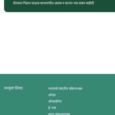
शेतमाल निहाय घाऊक बाजारातील आवक व बाजार भाव बाबत माहीती
उपयुक्त लिंक्स्
भारताचे राष्ट्रीय संकेतस्थळ
अपेडा
ॲगमार्कनेट
ई-नाम
पणन संचालनालय