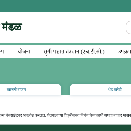
न मंडळ
ल्प
योजना
सुगी पश्चात तंत्रज्ञान (एच.टी.सी.)
उपक्र
खाजगी बाजार
थेट खरेदी
्या वेबसाईटवर अपलोड करतात. शेतमालाच्या विक्रीबाबत निर्णय घेण्याआधी अथवा बाजार भावाबाब