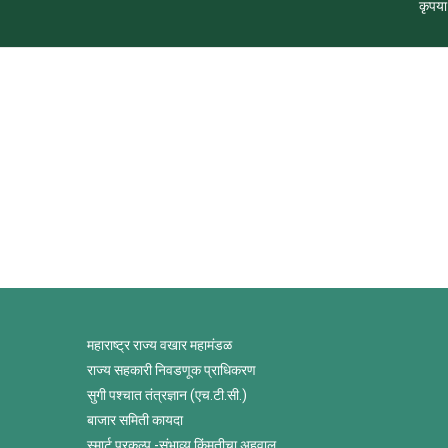
कृपया
महाराष्ट्र राज्य वखार महामंडळ
राज्य सहकारी निवडणूक प्राधिकरण
सुगी पश्चात तंत्रज्ञान (एच.टी.सी.)
बाजार समिती कायदा
स्मार्ट प्रकल्प -संभाव्य किंमतीचा अहवाल