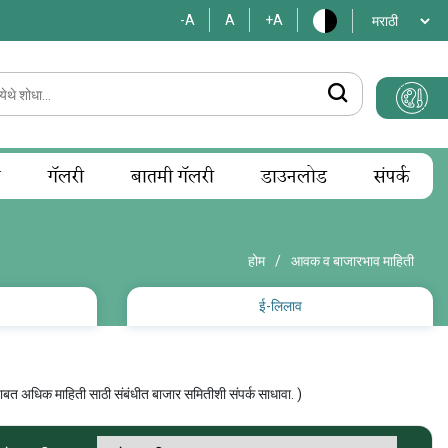
-A
A
+A
म
गॅलरी
बातमी गॅलरी
डाउनलोड
संपर्क
होम
/
आवक व बाजारभाव माहिती
ई-लिलाव
त अधिक माहिती साठी संबंधीत बाजार समितीशी संपर्क साधावा. )